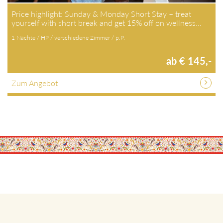
Price highlight: Sunday & Monday Short Stay – treat
yourself with short break and get 15% off on wellness…
1 Nächte / HP / verschiedene Zimmer / p.P.
ab € 145,-
Zum Angebot