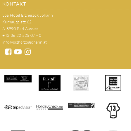
KONTAKT
Spa Hotel Erzherzog Johann
Kurhausplatz 62
A-8990 Bad Aussee
+43 36 22 525 07 - 0
info@erzherzogjohann.at