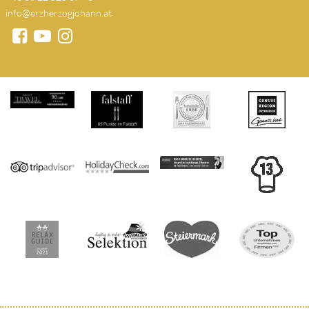
info@erzherzogjohann.at