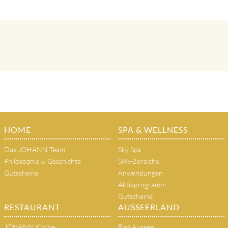
HOME
SPA & WELLNESS
Das JOHANN Team
Sky Spa
Philosophie & Geschichte
SPA-Bereiche
Gutscheine
Anwendungen
Aktivprogramm
Gutscheine
RESTAURANT
AUSSEERLAND
JOHANN Küche
Bad Aussee