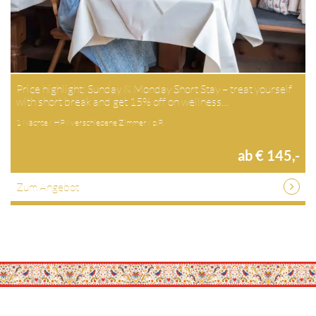
Price highlight: Sunday & Monday Short Stay – treat yourself
with short break and get 15% off on wellness…
1 Nächte / HP / verschiedene Zimmer / p.P.
ab € 145,-
Zum Angebot