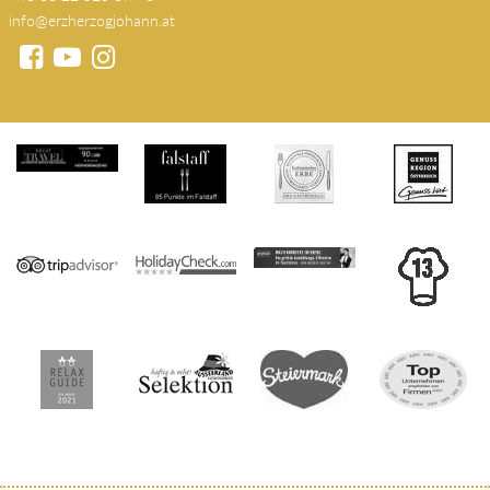
info@erzherzogjohann.at