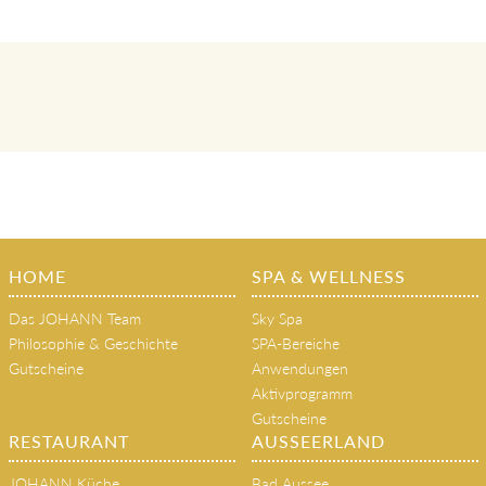
HOME
SPA & WELLNESS
Das JOHANN Team
Sky Spa
Philosophie & Geschichte
SPA-Bereiche
Gutscheine
Anwendungen
Aktivprogramm
Gutscheine
RESTAURANT
AUSSEERLAND
JOHANN Küche
Bad Aussee