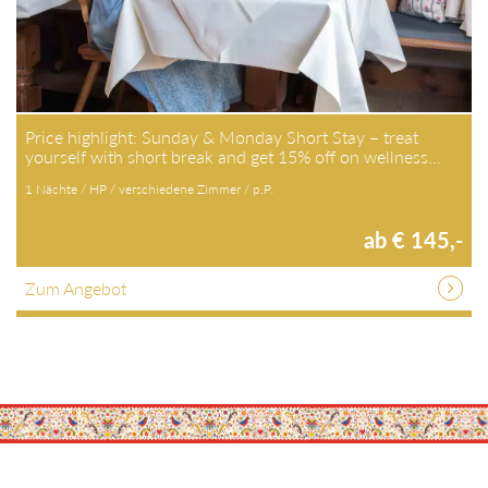
Price highlight: Sunday & Monday Short Stay – treat
yourself with short break and get 15% off on wellness…
1 Nächte / HP / verschiedene Zimmer / p.P.
ab € 145,-
Zum Angebot