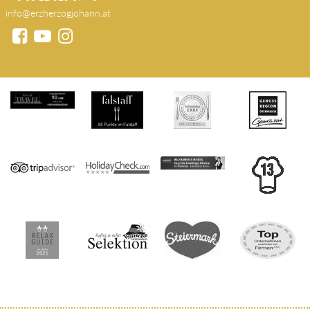
info@erzherzogjohann.at