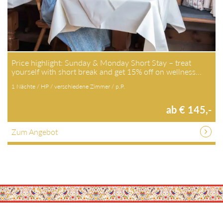
Price highlight: Sunday & Monday Short Stay – treat
yourself with short break and get 15% off on wellness…
1 Nächte / HP / verschiedene Zimmer / p.P.
ab € 145,-
Zum Angebot