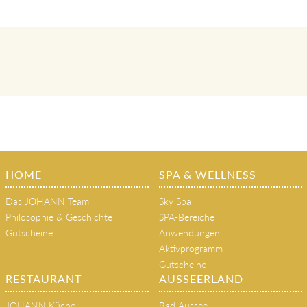
HOME
SPA & WELLNESS
Das JOHANN Team
Sky Spa
Philosophie & Geschichte
SPA-Bereiche
Gutscheine
Anwendungen
Aktivprogramm
Gutscheine
RESTAURANT
AUSSEERLAND
JOHANN Küche
Bad Aussee