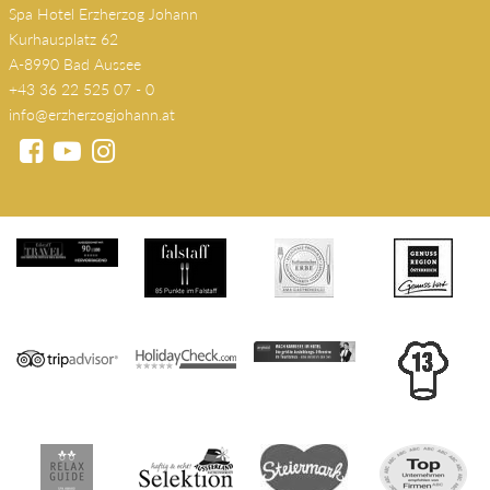
Spa Hotel Erzherzog Johann
Kurhausplatz 62
A-8990 Bad Aussee
+43 36 22 525 07 - 0
info@erzherzogjohann.at