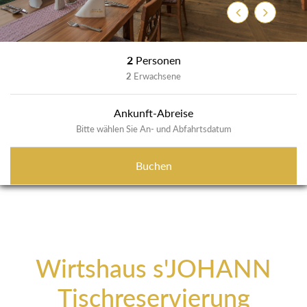
Zurück
Weiter
2
Personen
2
Erwachsene
Ankunft-Abreise
Bitte wählen Sie An- und Abfahrtsdatum
Buchen
Wirtshaus s'JOHANN
Tischreservierung