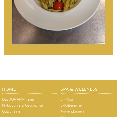
HOME
SPA & WELLNESS
Das JOHANN Team
Sky Spa
Philosophie & Geschichte
SPA-Bereiche
Gutscheine
Anwendungen