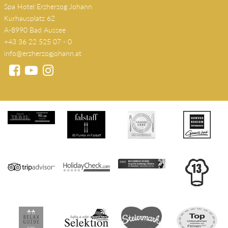
Spa Hotel Erzherzog Johann
Kurhausplatz 62
A-8990 Bad Aussee
+43 36 22 525 07 - 0
info@erzherzogjohann.at