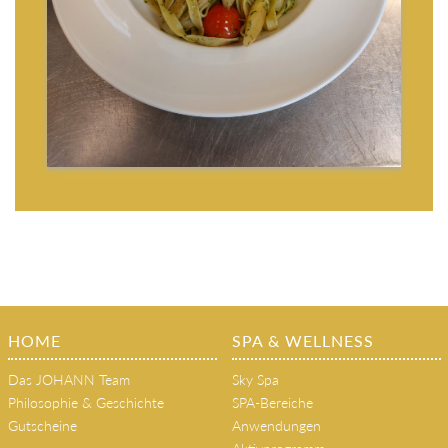
HOME
SPA & WELLNESS
Das JOHANN Team
Sky Spa
Philosophie & Geschichte
SPA-Bereiche
Gutscheine
Anwendungen