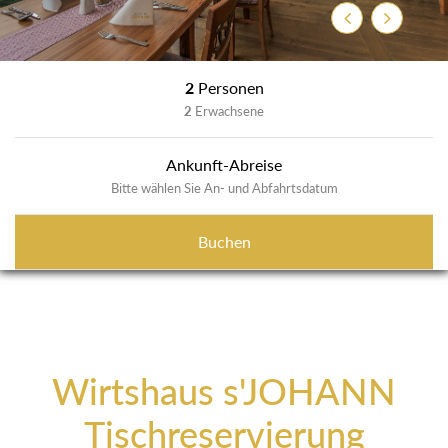
Zurück
Weiter
2
Personen
2
Erwachsene
Ankunft-Abreise
Bitte wählen Sie An- und Abfahrtsdatum
Buchen
Wirtshaus s'JOHANN
Tischreservierung