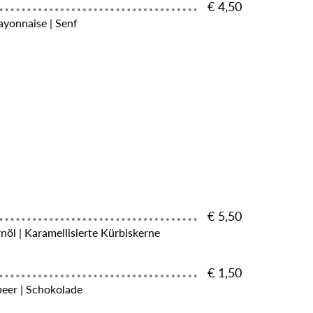
€ 4,50
yonnaise | Senf
€ 5,50
rnöl | Karamellisierte Kürbiskerne
€ 1,50
beer | Schokolade