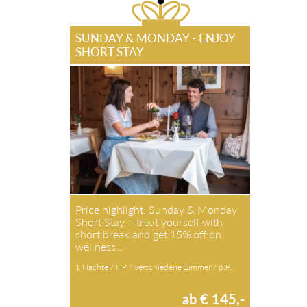
SUNDAY & MONDAY - ENJOY
SHORT STAY
Price highlight: Sunday & Monday
Short Stay – treat yourself with
short break and get 15% off on
wellness…
1 Nächte / HP / verschiedene Zimmer / p.P.
ab € 145,-