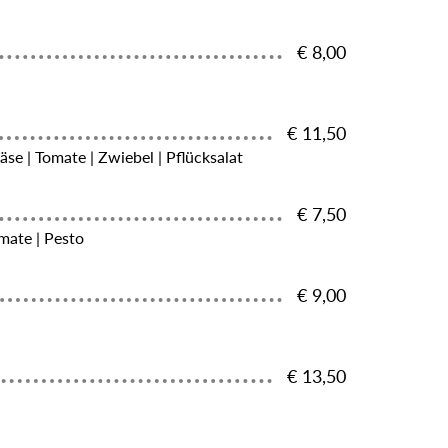
€ 8,00
€ 11,50
äse | Tomate | Zwiebel | Pflücksalat
€ 7,50
omate | Pesto
€ 9,00
€ 13,50