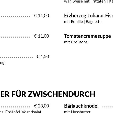
wahlweise mit Frittaten | K
Erzherzog Johann-Fi
€ 14,00
mit Rouille | Baguette
Tomatencremesuppe
€ 11,00
mit Croûtons
€ 4,50
ing
GER FÜR ZWISCHENDURCH
Bärlauchknödel
€ 28,00
es, Erdäpfel-Vogerlsalat
mit Nussbutter