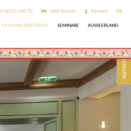
3 36225 250 70
Jetzt buchen
Karriere
DE
S'JOHANN WIRTSHAUS
SEMINARE
AUSSEERLAND
GUTSCHEINE