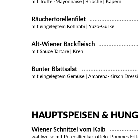
mit Trüffel-Mayonnaise | Brioche | Kapern
Räucherforellenfilet
mit eingelegtem Kohlrabi | Yuzo-Gurke
Alt-Wiener Backfleisch
mit Sauce Tartare | Kren
Bunter Blattsalat
mit eingelegtem Gemüse | Amarena-Kirsch Dress
HAUPTSPEISEN & HUN
Wiener Schnitzel vom Kalb
wahlweise mit Petersilienkartoffeln, Pommes Frit