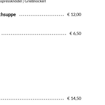
aspressknödel | Grießnockerl
schsuppe
€ 12,00
€ 6,50
€ 14,50