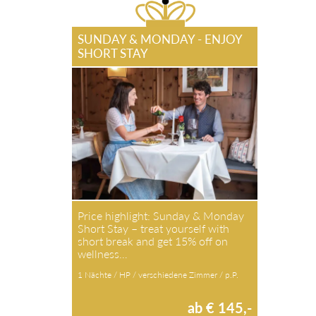
SUNDAY & MONDAY - ENJOY
SHORT STAY
Price highlight: Sunday & Monday
Short Stay – treat yourself with
short break and get 15% off on
wellness…
1 Nächte / HP / verschiedene Zimmer / p.P.
ab € 145,-