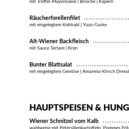
mit Trüffel-Mayonnaise | Brioche | Kapern
Räucherforellenfilet
mit eingelegtem Kohlrabi | Yuzo-Gurke
Alt-Wiener Backfleisch
mit Sauce Tartare | Kren
Bunter Blattsalat
mit eingelegtem Gemüse | Amarena-Kirsch Dress
HAUPTSPEISEN & HUN
Wiener Schnitzel vom Kalb
wahlweise mit Petersilienkartoffeln, Pommes Frit