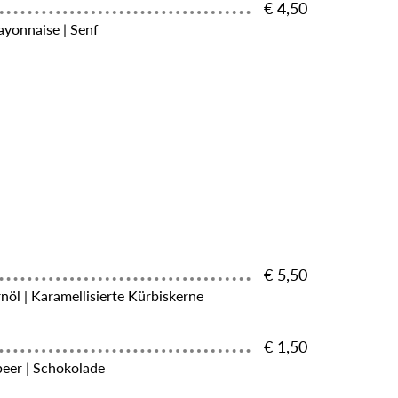
€ 4,50
yonnaise | Senf
€ 5,50
rnöl | Karamellisierte Kürbiskerne
€ 1,50
beer | Schokolade