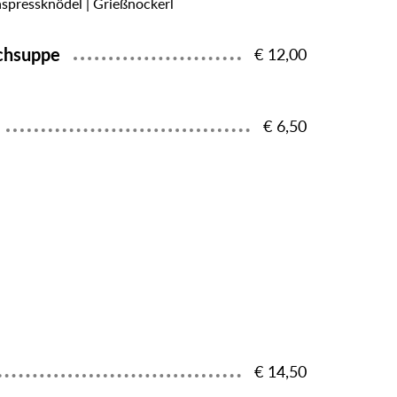
aspressknödel | Grießnockerl
schsuppe
€ 12,00
€ 6,50
€ 14,50