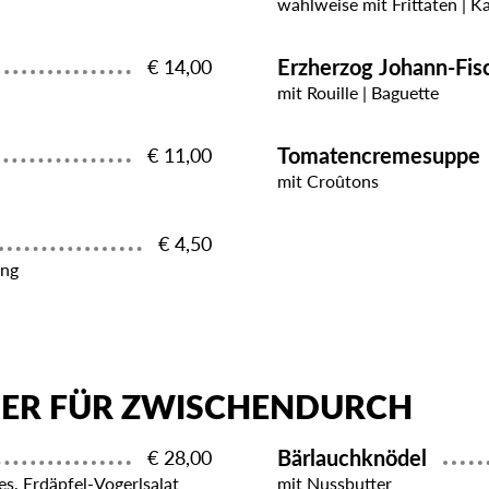
wahlweise mit Frittaten | K
Erzherzog Johann-Fi
€ 14,00
mit Rouille | Baguette
Tomatencremesuppe
€ 11,00
mit Croûtons
€ 4,50
ing
GER FÜR ZWISCHENDURCH
Bärlauchknödel
€ 28,00
es, Erdäpfel-Vogerlsalat
mit Nussbutter