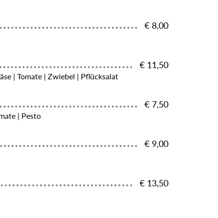
€ 8,00
€ 11,50
äse | Tomate | Zwiebel | Pflücksalat
€ 7,50
omate | Pesto
€ 9,00
€ 13,50