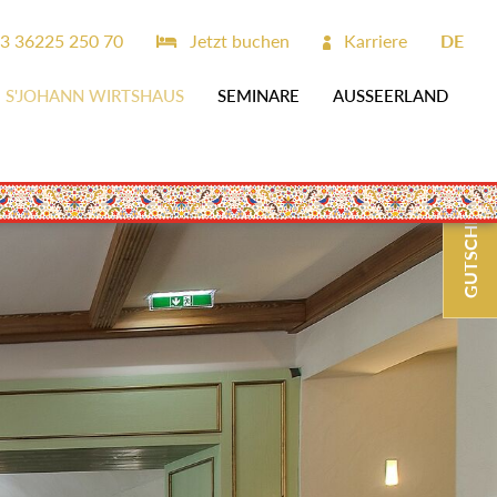
3 36225 250 70
Jetzt buchen
Karriere
DE
S'JOHANN WIRTSHAUS
SEMINARE
AUSSEERLAND
GUTSCHEINE