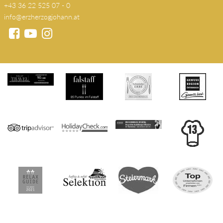
+43 36 22 525 07 - 0
info@erzherzogjohann.at