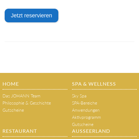
Jetzt reservieren
HOME
SPA & WELLNESS
Das JOHANN Team
Sky Spa
Philosophie & Geschichte
SPA-Bereiche
Gutscheine
Anwendungen
Aktivprogramm
Gutscheine
RESTAURANT
AUSSEERLAND