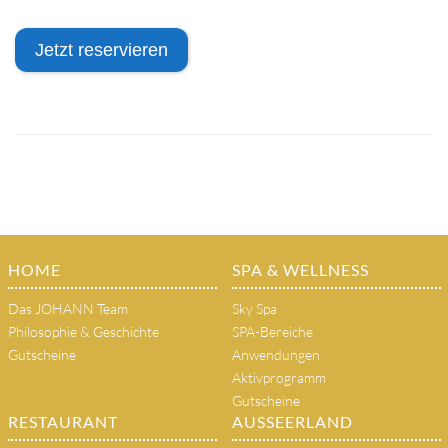
Jetzt reservieren
HOME
SPA & WELLNESS
Das JOHANN Team
Sky Spa
Philosophie & Geschichte
SPA-Bereiche
Gutscheine
Anwendungen
Aktivprogramm
Gutscheine
RESTAURANT
AUSSEERLAND