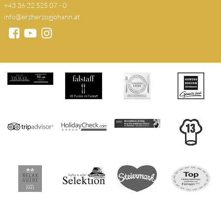
+43 36 22 525 07 - 0
info@erzherzogjohann.at