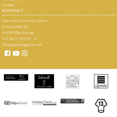
Kontakt
KONTAKT
Spa Hotel Erzherzog Johann
Kurhausplatz 62
A-8990 Bad Aussee
+43 36 22 525 07 - 0
info@erzherzogjohann.at