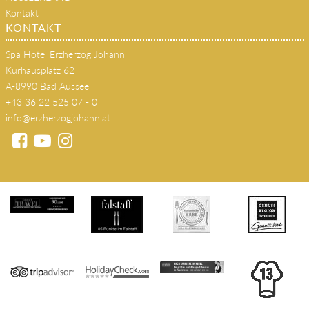
Kontakt
KONTAKT
Spa Hotel Erzherzog Johann
Kurhausplatz 62
A-8990 Bad Aussee
+43 36 22 525 07 - 0
info@erzherzogjohann.at