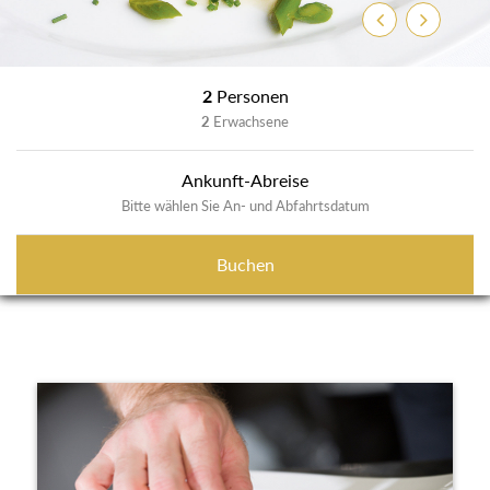
Zurück
Weiter
2
Personen
2
Erwachsene
Ankunft-Abreise
Bitte wählen Sie An- und Abfahrtsdatum
Buchen