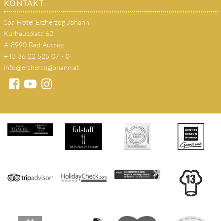
KONTAKT
Spa Hotel Erzherzog Johann
Kurhausplatz 62
A-8990 Bad Aussee
+43 36 22 525 07 - 0
info@erzherzogjohann.at