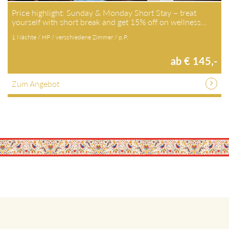
Price highlight: Sunday & Monday Short Stay – treat
yourself with short break and get 15% off on wellness…
1 Nächte / HP / verschiedene Zimmer / p.P.
ab € 145,-
Zum Angebot