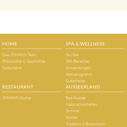
HOME
SPA & WELLNESS
Das JOHANN Team
Sky Spa
Philosophie & Geschichte
SPA-Bereiche
Gutscheine
Anwendungen
Aktivprogramm
Gutscheine
RESTAURANT
AUSSEERLAND
JOHANN Küche
Bad Aussee
Naturschönheiten
Sommer
Winter
Tradition & Brauchtum