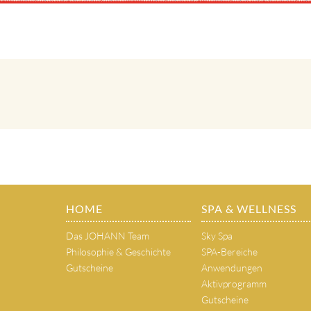
HOME
SPA & WELLNESS
Das JOHANN Team
Sky Spa
Philosophie & Geschichte
SPA-Bereiche
Gutscheine
Anwendungen
Aktivprogramm
Gutscheine