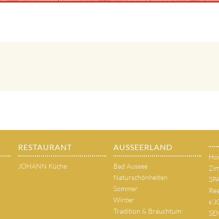
RESTAURANT
AUSSEERLAND
Ho
JOHANN Küche
Bad Aussee
Zim
Naturschönheiten
SP
Sommer
Res
Winter
s'
Tradition & Brauchtum
SE