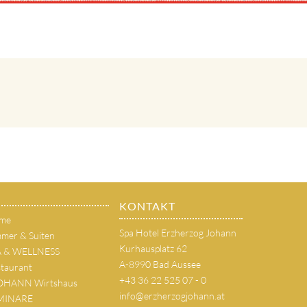
KONTAKT
me
Spa Hotel Erzherzog Johann
mer & Suiten
Kurhausplatz 62
A & WELLNESS
A-8990 Bad Aussee
taurant
+43 36 22 525 07 - 0
JOHANN Wirtshaus
info@erzherzogjohann.at
MINARE