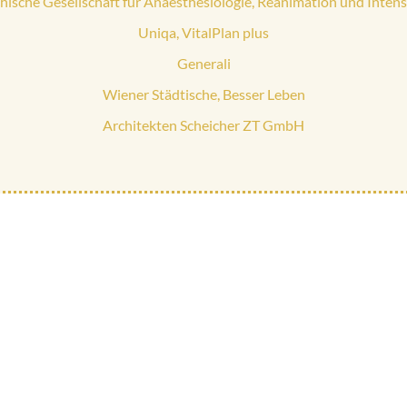
hische Gesellschaft für Anaesthesiologie, Reanimation und Inten
Uniqa, VitalPlan plus
Generali
Wiener Städtische, Besser Leben
Architekten Scheicher ZT GmbH