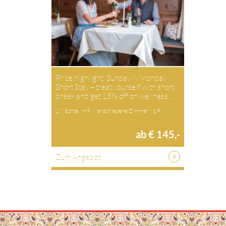
Price highlight: Sunday & Monday
Short Stay – treat yourself with short
break and get 15% off on wellness…
1 Nächte / HP / verschiedene Zimmer / p.P.
ab € 145,-
Zum Angebot