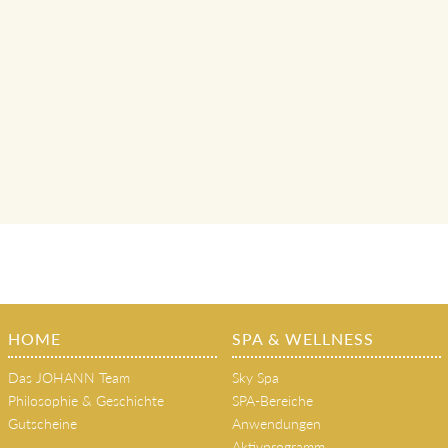
HOME
SPA & WELLNESS
Das JOHANN Team
Sky Spa
Philosophie & Geschichte
SPA-Bereiche
Gutscheine
Anwendungen
Aktivprogramm