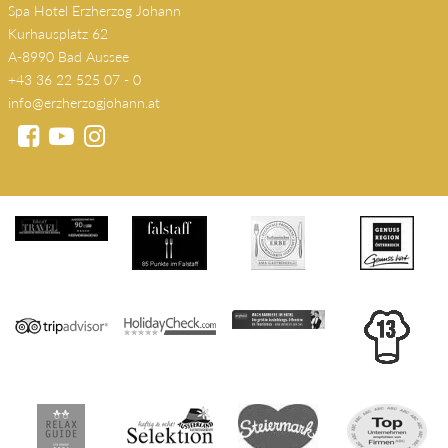
Spa Hotel Erzherzog Johann
Kurhausplatz 62
A-8990 Bad Aussee
+43 36 22 525 07 - 0
info@erzherzogjohann.at