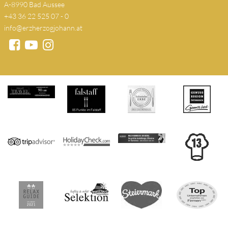
A-8990 Bad Aussee
+43 36 22 525 07 - 0
info@erzherzogjohann.at