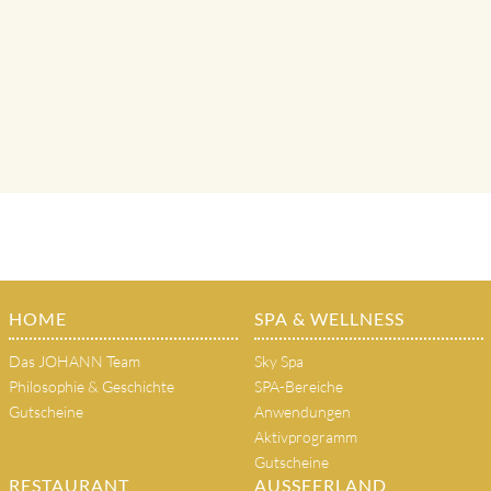
HOME
SPA & WELLNESS
Das JOHANN Team
Sky Spa
Philosophie & Geschichte
SPA-Bereiche
Gutscheine
Anwendungen
Aktivprogramm
Gutscheine
RESTAURANT
AUSSEERLAND