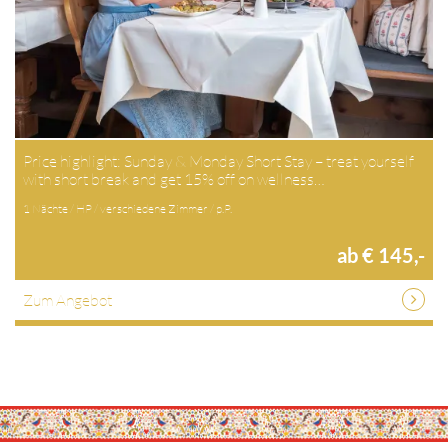
Price highlight: Sunday & Monday Short Stay – treat yourself
with short break and get 15% off on wellness…
1 Nächte / HP / verschiedene Zimmer / p.P.
ab € 145,-
Zum Angebot