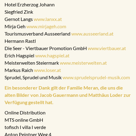
Hotel Erzherzog Johann
Siegfried Zink
Gernot Langs
www.lanxx.at
Mirja Geh
www.mirjageh.com
Tourismusverband Ausseerland
www.ausseerland.at
Hermann Rastl
Die Seer - Viertbauer Promotion GmbH
www.viertbauer.at
Erich Hagspiel
www.hagspiel.at
Meisterwelten Steiermark
www.meisterwelten.at
Markus Raich
www.loser.at
Sprudel, Sprudel und Musik
www.sprudelsprudel-musik.com
Ein besonderer Dank gilt der Familie Meran, die uns die
alten Bilder von Jacob Gauermann und Matthäus Loder zur
Verfügung gestellt hat.
Online Distribution
MTS online GmbH
tofisch I villa I verde
Anton Peintner Weg 4