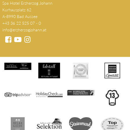
Spa Hotel Erzherzog Johann
Kurhausplatz 62
A-8990 Bad Aussee
+43 36 22 525 07 - 0
info@erzherzogjohann.at