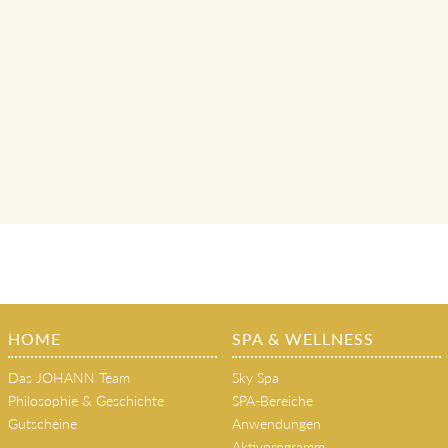
HOME
SPA & WELLNESS
Das JOHANN Team
Sky Spa
Philosophie & Geschichte
SPA-Bereiche
Gutscheine
Anwendungen
Aktivprogramm