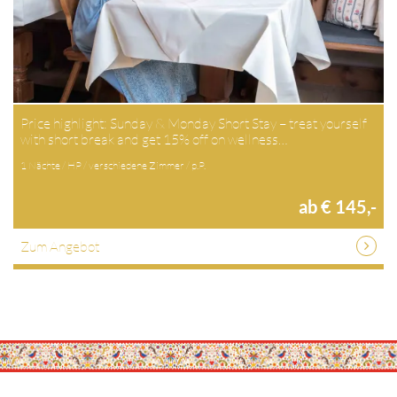
Price highlight: Sunday & Monday Short Stay – treat yourself
with short break and get 15% off on wellness…
1 Nächte / HP / verschiedene Zimmer / p.P.
ab € 145,-
Zum Angebot