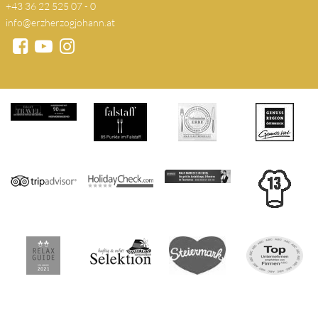
+43 36 22 525 07 - 0
info@erzherzogjohann.at