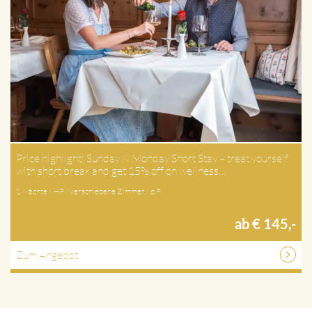
Price highlight: Sunday & Monday Short Stay – treat yourself
with short break and get 15% off on wellness…
1 Nächte / HP / verschiedene Zimmer / p.P.
ab € 145,-
Zum Angebot