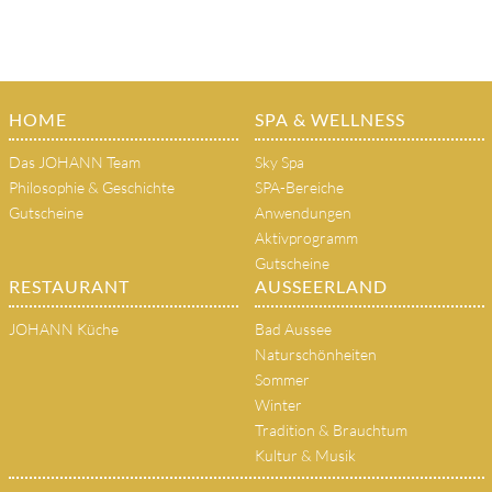
HOME
SPA & WELLNESS
Das JOHANN Team
Sky Spa
Philosophie & Geschichte
SPA-Bereiche
Gutscheine
Anwendungen
Aktivprogramm
Gutscheine
RESTAURANT
AUSSEERLAND
JOHANN Küche
Bad Aussee
Naturschönheiten
Sommer
Winter
Tradition & Brauchtum
Kultur & Musik