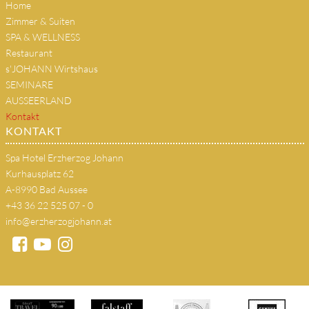
Home
Zimmer & Suiten
SPA & WELLNESS
Restaurant
s'JOHANN Wirtshaus
SEMINARE
AUSSEERLAND
Kontakt
KONTAKT
Spa Hotel Erzherzog Johann
Kurhausplatz 62
A-8990 Bad Aussee
+43 36 22 525 07 - 0
info@erzherzogjohann.at