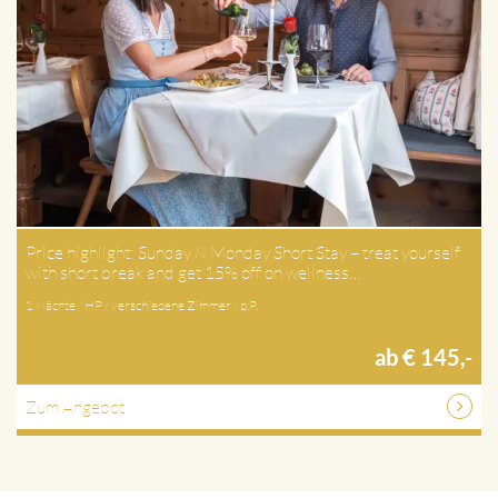
Price highlight: Sunday & Monday Short Stay – treat yourself
with short break and get 15% off on wellness…
1 Nächte / HP / verschiedene Zimmer / p.P.
ab € 145,-
Zum Angebot