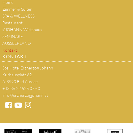
Home
Zimmer & Suiten
SPA & WELLNESS
Restaurant
s'JOHANN Wirtshaus
SEMINARE
AUSSEERLAND
Kontakt
KONTAKT
Spa Hotel Erzherzog Johann
Kurhausplatz 62
A-8990 Bad Aussee
+43 36 22 525 07 - 0
info@erzherzogjohann.at