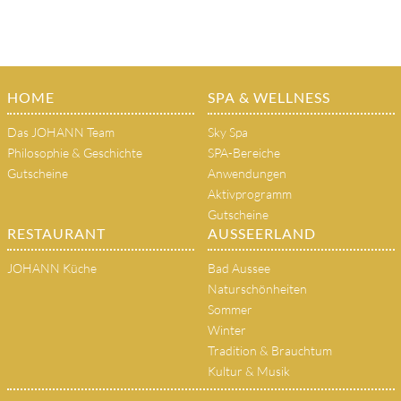
HOME
SPA & WELLNESS
Das JOHANN Team
Sky Spa
Philosophie & Geschichte
SPA-Bereiche
Gutscheine
Anwendungen
Aktivprogramm
Gutscheine
RESTAURANT
AUSSEERLAND
JOHANN Küche
Bad Aussee
Naturschönheiten
Sommer
Winter
Tradition & Brauchtum
Kultur & Musik