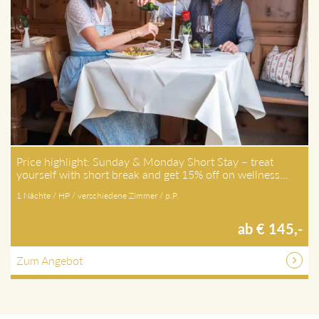
Price highlight: Sunday & Monday Short Stay – treat
yourself with short break and get 15% off on wellness…
1 Nächte / HP / verschiedene Zimmer / p.P.
ab € 145,-
Zum Angebot