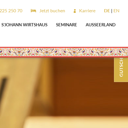
225 250 70
Jetzt buchen
Karriere
DE
EN
S'JOHANN WIRTSHAUS
SEMINARE
AUSSEERLAND
GUTSCHEINE