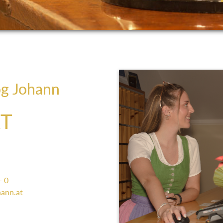
og Johann
T
- 0
ann.at