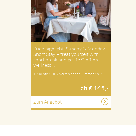
Price highlight: Sunday & Monday
Short Stay – treat yourself with
short break and get 15% off on
wellness…
1 Nächte / HP / verschiedene Zimmer / p.P.
ab € 145,-
Zum Angebot