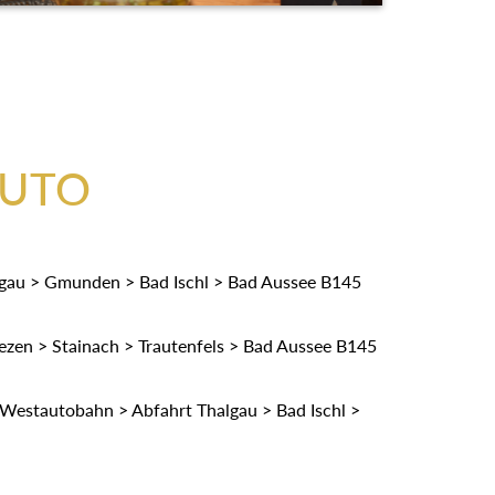
AUTO
gau > Gmunden > Bad Ischl > Bad Aussee B145
zen > Stainach > Trautenfels > Bad Aussee B145
Westautobahn > Abfahrt Thalgau > Bad Ischl >