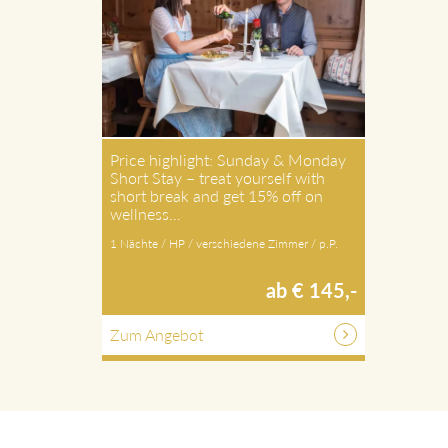
Price highlight: Sunday & Monday
Short Stay – treat yourself with
short break and get 15% off on
wellness…
1 Nächte / HP / verschiedene Zimmer / p.P.
ab € 145,-
Zum Angebot