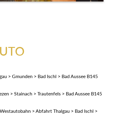
AUTO
gau > Gmunden > Bad Ischl > Bad Aussee B145
zen > Stainach > Trautenfels > Bad Aussee B145
Westautobahn > Abfahrt Thalgau > Bad Ischl >