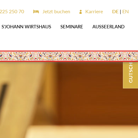
225 250 70
Jetzt buchen
Karriere
DE
EN
S'JOHANN WIRTSHAUS
SEMINARE
AUSSEERLAND
GUTSCHEINE