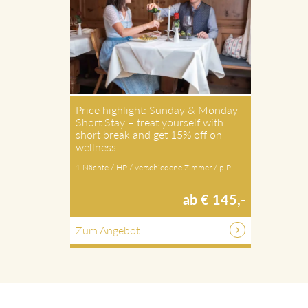
Price highlight: Sunday & Monday
Short Stay – treat yourself with
short break and get 15% off on
wellness…
1 Nächte / HP / verschiedene Zimmer / p.P.
ab € 145,-
Zum Angebot