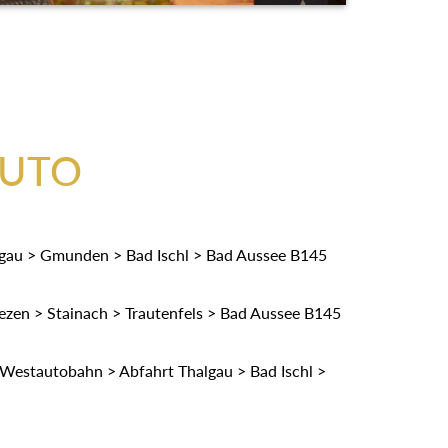
AUTO
gau > Gmunden > Bad Ischl > Bad Aussee B145
zen > Stainach > Trautenfels > Bad Aussee B145
Westautobahn > Abfahrt Thalgau > Bad Ischl >