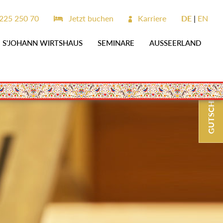
225 250 70
Jetzt buchen
Karriere
DE
EN
S'JOHANN WIRTSHAUS
SEMINARE
AUSSEERLAND
GUTSCHEINE