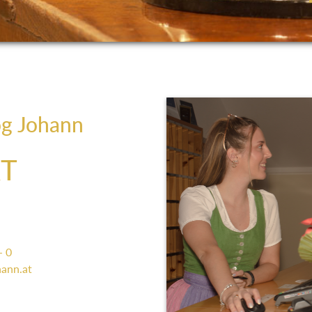
og Johann
T
- 0
ann.at