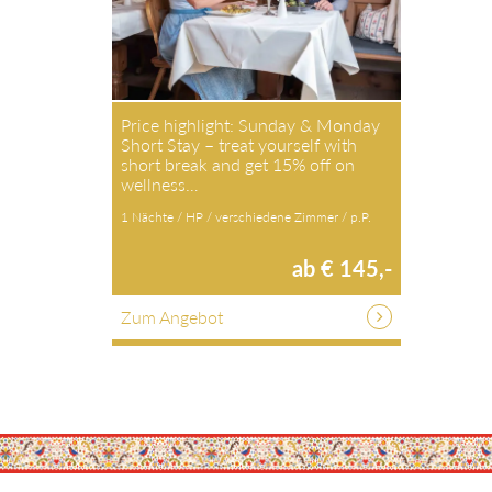
Price highlight: Sunday & Monday
Short Stay – treat yourself with
short break and get 15% off on
wellness…
1 Nächte / HP / verschiedene Zimmer / p.P.
ab € 145,-
Zum Angebot