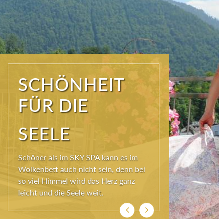
WIR SIND
FRISCH UND
MUNTER!
Ist der Körper in Bewegung, kann die
Seele besser baumeln. Das Hotel
Erzherzog Johann bietet dafür täglich
das FIT- und MENTAL-Programm.
Zurück
Weiter