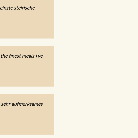
inste steirische
he finest meals I’ve-
, sehr aufmerksames