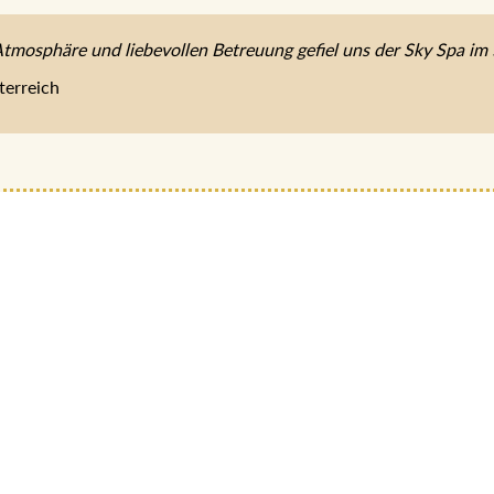
Atmosphäre und liebevollen Betreuung gefiel uns der Sky Spa im 
terreich