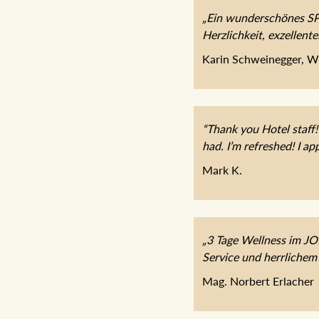
„Ein wunderschönes SPA
Herzlichkeit, exzellent
Karin Schweinegger, W
“Thank you Hotel staff!
had. I’m refreshed! I app
Mark K.
„3 Tage Wellness im J
Service und herrlichem
Mag. Norbert Erlacher