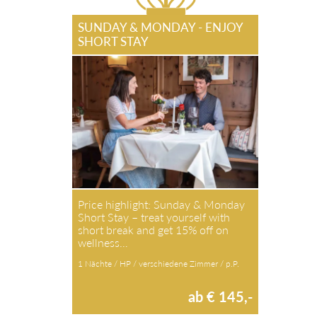
SUNDAY & MONDAY - ENJOY
SHORT STAY
Price highlight: Sunday & Monday
Short Stay – treat yourself with
short break and get 15% off on
wellness…
1 Nächte / HP / verschiedene Zimmer / p.P.
ab € 145,-