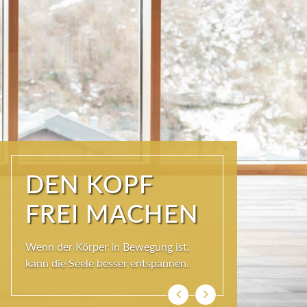
ÜBER DEN
DÄCHERN DER
KURSTADT
Schöner als im SKY SPA kann es im
Wolkenbett auch nicht sein, denn bei
so viel Himmel wird das Herz ganz
leicht und die Seele weit.
Zurück
Weiter