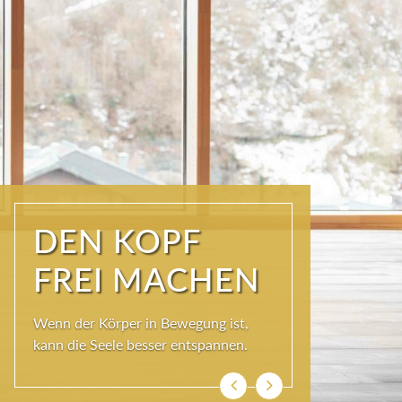
ÜBER DEN
DÄCHERN DER
KURSTADT
Schöner als im SKY SPA kann es im
Wolkenbett auch nicht sein, denn bei
so viel Himmel wird das Herz ganz
leicht und die Seele weit.
Zurück
Weiter