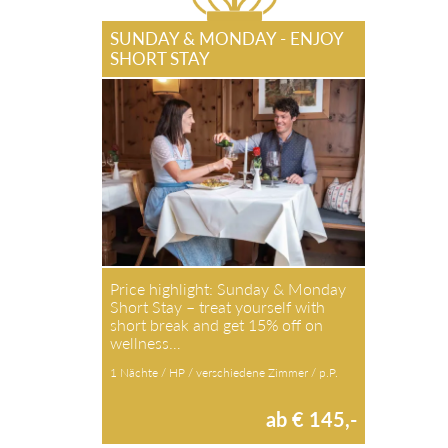
SUNDAY & MONDAY - ENJOY
SHORT STAY
Price highlight: Sunday & Monday
Short Stay – treat yourself with
short break and get 15% off on
wellness…
1 Nächte / HP / verschiedene Zimmer / p.P.
ab € 145,-