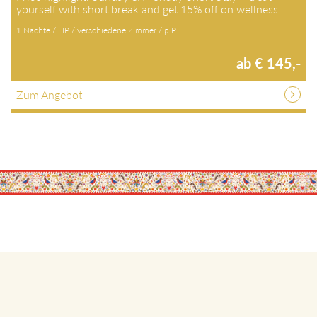
yourself with short break and get 15% off on wellness…
1 Nächte / HP / verschiedene Zimmer / p.P.
ab € 145,-
Zum Angebot