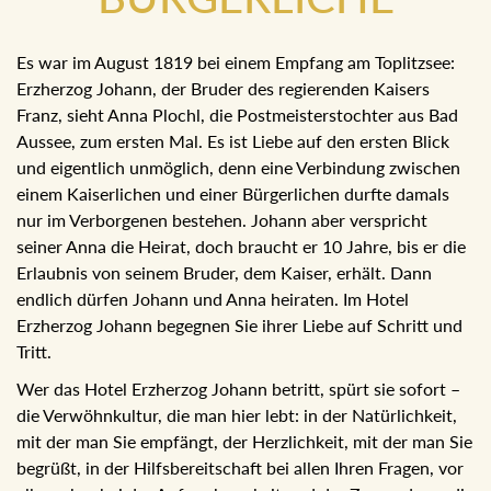
Es war im August 1819 bei einem Empfang am Toplitzsee:
Erzherzog Johann, der Bruder des regierenden Kaisers Franz,
sieht Anna Plochl, die Postmeisterstochter aus Bad Aussee,
zum ersten Mal. Es ist Liebe auf den ersten Blick und
eigentlich unmöglich, denn eine Verbindung zwischen einem
Kaiserlichen und einer Bürgerlichen durfte damals nur im
Verborgenen bestehen. Johann aber verspricht seiner Anna
die Heirat, doch braucht er 10 Jahre, bis er die Erlaubnis von
seinem Bruder, dem Kaiser, erhält. Dann endlich dürfen
Johann und Anna heiraten. Im Hotel Erzherzog Johann
begegnen Sie ihrer Liebe auf Schritt und Tritt.
Wer das Hotel Erzherzog Johann betritt, spürt sie sofort –
die Verwöhnkultur, die man hier lebt: in der Natürlichkeit, mit
der man Sie empfängt, der Herzlichkeit, mit der man Sie
begrüßt, in der Hilfsbereitschaft bei allen Ihren Fragen, vor
allem aber bei der Aufmerksamkeit und der Zuwendung, die
man Ihnen entgegen bringt.