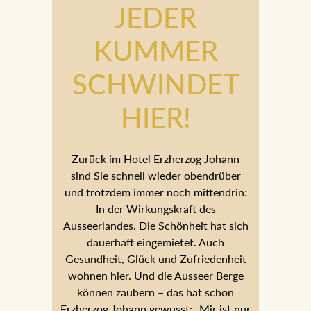
KUMMER
SCHWINDET
HIER!
Zurück im Hotel Erzherzog Johann sind
Sie schnell wieder obendrüber und
trotzdem immer noch mittendrin: In der
Wirkungskraft des Ausseerlandes. Die
Schönheit hat sich dauerhaft
eingemietet. Auch Gesundheit, Glück
und Zufriedenheit wohnen hier. Und die
Ausseer Berge können zaubern – das
hat schon Erzherzog Johann gewusst:
„Mir ist nur dann wohl, wenn ich meine
Berge wieder seh‘ und die reine Luft
atme“, schreibt er in sein Tagebuch,