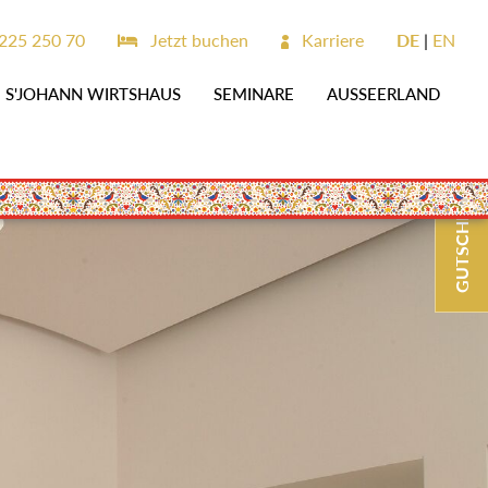
225 250 70
Jetzt buchen
Karriere
DE
EN
S'JOHANN WIRTSHAUS
SEMINARE
AUSSEERLAND
GUTSCHEINE