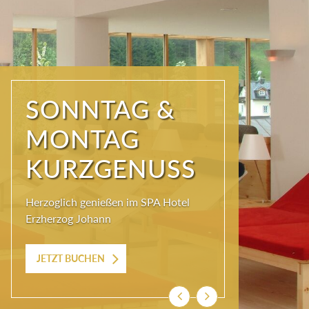
SONNTAG &
MONTAG
KURZGENUSS
Herzoglich genießen im SPA Hotel
Erzherzog Johann
JETZT BUCHEN
Zurück
Weiter