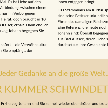
al. Es ist Liebe auf den
Ihnen entgegen bringt.
e Verbindung zwischen einem
Das Stammhaus am Kurhausplat
ls nur im Verborgenen
sind seine Besitzer urkundlic
 Heirat, doch braucht er 10
Ehren des damaligen Reichsve
m Kaiser, erhält. Dann endlich
Eine Referenz, die heute noch
erzog Johann begegnen Sie
Johann sind: Überall begegne
aus Bad Aussee, deren Liebe 
 sofort – die Verwöhnkultur,
durchsetzte. Ihre Geschichte i
an Sie empfängt, der
Jeder Gedanke an die große Welt.
R KUMMER SCHWINDET 
 Erzherzog Johann sind Sie schnell wieder obendrüber und tro