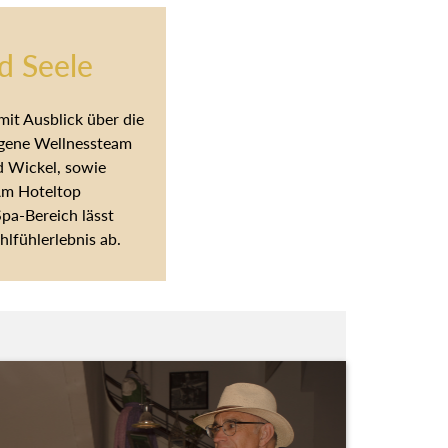
d Seele
it Ausblick über die
igene Wellnessteam
d Wickel, sowie
Am Hoteltop
Spa-Bereich lässt
lfühlerlebnis ab.