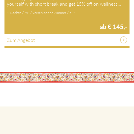
yourself with short break and get 15% off on wellness…
1 Nächte / HP / verschiedene Zimmer / p.P.
ab € 145,-
Zum Angebot