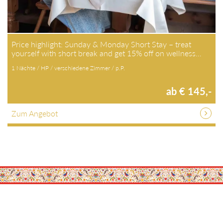
Price highlight: Sunday & Monday Short Stay – treat
yourself with short break and get 15% off on wellness…
1 Nächte / HP / verschiedene Zimmer / p.P.
ab € 145,-
Zum Angebot