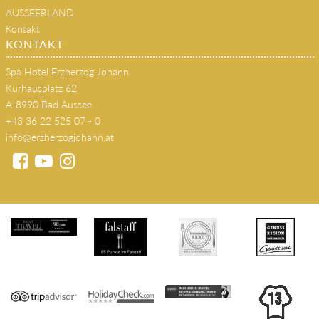
AUSSEERLAND
Kontakt
KONTAKT
Spa Hotel Erzherzog Johann
Kurhausplatz 62
A-8990 Bad Aussee
+43 36 22 525 07 - 0
info@erzherzogjohann.at