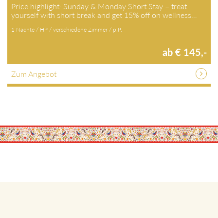
Price highlight: Sunday & Monday Short Stay – treat
yourself with short break and get 15% off on wellness…
1 Nächte / HP / verschiedene Zimmer / p.P.
ab € 145,-
Zum Angebot