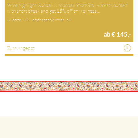
Price highlight: Sunday & Monday Short Stay – treat yourself
with short break and get 15% off on wellness…
1 Nächte / HP / verschiedene Zimmer / p.P.
ab € 145,-
Zum Angebot