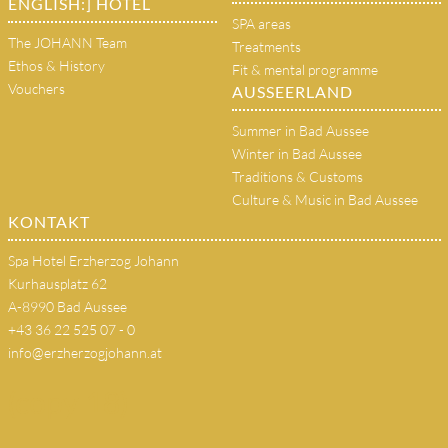
ENGLISH:] HOTEL
SPA areas
The JOHANN Team
Treatments
Ethos & History
Fit & mental programme
Vouchers
AUSSEERLAND
Summer in Bad Aussee
Winter in Bad Aussee
Traditions & Customs
Culture & Music in Bad Aussee
KONTAKT
Spa Hotel Erzherzog Johann
Kurhausplatz 62
A-8990 Bad Aussee
+43 36 22 525 07 - 0
info@erzherzogjohann.at
(copy 18)