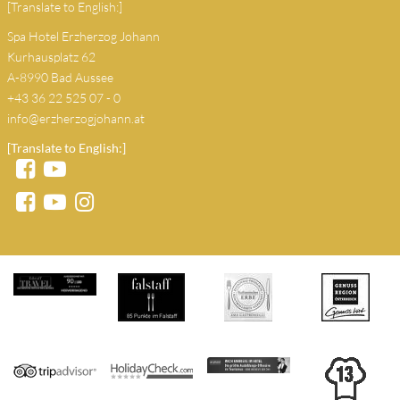
[Translate to English:]
Spa Hotel Erzherzog Johann
Kurhausplatz 62
A-8990 Bad Aussee
+43 36 22 525 07 - 0
info@erzherzogjohann.at
[Translate to English:]