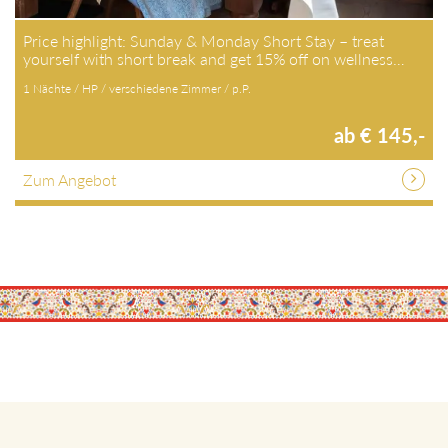
Price highlight: Sunday & Monday Short Stay – treat
yourself with short break and get 15% off on wellness…
1 Nächte / HP / verschiedene Zimmer / p.P.
ab € 145,-
Zum Angebot