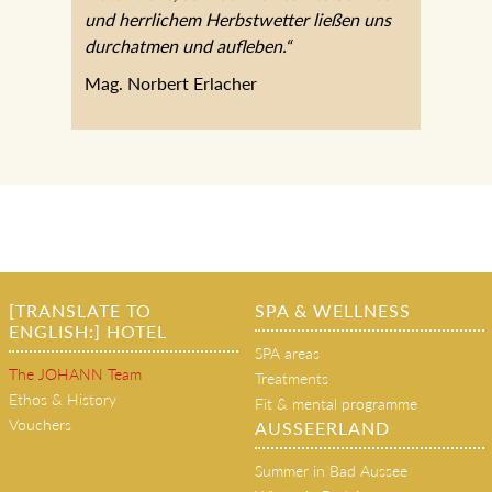
und herrlichem Herbstwetter ließen uns
durchatmen und aufleben.“
Mag. Norbert Erlacher
[TRANSLATE TO
SPA & WELLNESS
ENGLISH:] HOTEL
SPA areas
The JOHANN Team
Treatments
Ethos & History
Fit & mental programme
Vouchers
AUSSEERLAND
Summer in Bad Aussee