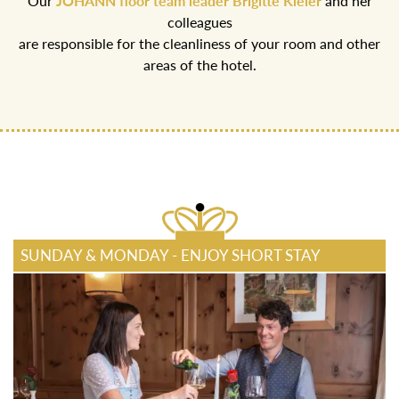
Our
JOHANN floor team leader Brigitte Kleier
and her
colleagues
are responsible for the cleanliness of your room and other
areas of the hotel.
SUNDAY & MONDAY - ENJOY SHORT STAY