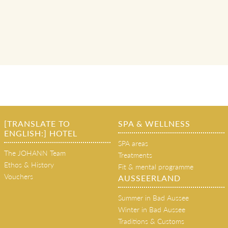
[TRANSLATE TO
SPA & WELLNESS
ENGLISH:] HOTEL
SPA areas
The JOHANN Team
Treatments
Ethos & History
Fit & mental programme
Vouchers
AUSSEERLAND
Summer in Bad Aussee
Winter in Bad Aussee
Traditions & Customs