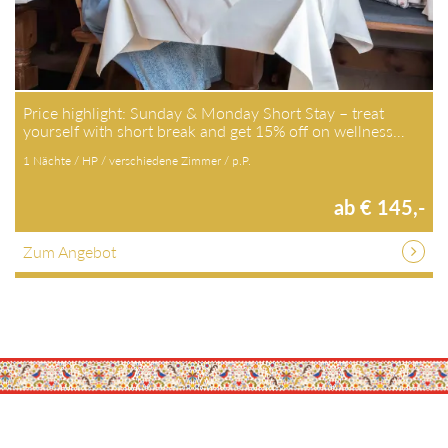
Price highlight: Sunday & Monday Short Stay – treat
yourself with short break and get 15% off on wellness…
1 Nächte / HP / verschiedene Zimmer / p.P.
ab € 145,-
Zum Angebot