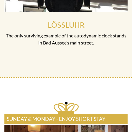
LÖSSLUHR
The only surviving example of the autodynamic clock stands
in Bad Aussee’s main street.
SUNDAY & MONDAY - ENJOY SHORT STAY