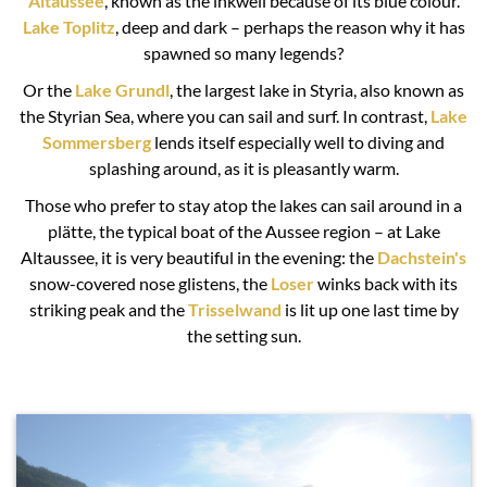
Altaussee
, known as the inkwell because of its blue colour.
Lake Toplitz
, deep and dark – perhaps the reason why it has
spawned so many legends?
Or the
Lake Grundl
, the largest lake in Styria, also known as
the Styrian Sea, where you can sail and surf. In contrast,
Lake
Sommersberg
lends itself especially well to diving and
splashing around, as it is pleasantly warm.
Those who prefer to stay atop the lakes can sail around in a
plätte, the typical boat of the Aussee region – at Lake
Altaussee, it is very beautiful in the evening: the
Dachstein's
snow-covered nose glistens, the
Loser
winks back with its
striking peak and the
Trisselwand
is lit up one last time by
the setting sun.