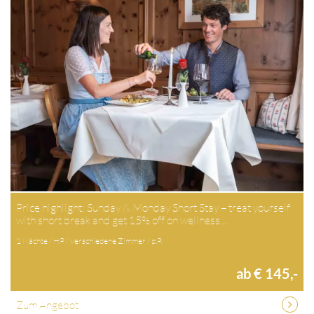
Price highlight: Sunday & Monday Short Stay – treat yourself
with short break and get 15% off on wellness…
1 Nächte / HP / verschiedene Zimmer / p.P.
ab € 145,-
Zum Angebot