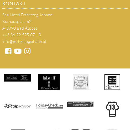
KONTAKT
Spa Hotel Erzherzog Johann
Kurhausplatz 62
A-8990 Bad Aussee
+43 36 22 525 07 - 0
info@erzherzogjohann.at