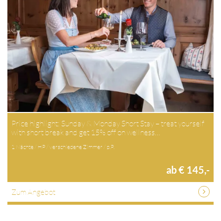
Price highlight: Sunday & Monday Short Stay – treat yourself
with short break and get 15% off on wellness…
1 Nächte / HP / verschiedene Zimmer / p.P.
ab € 145,-
Zum Angebot