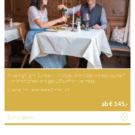
Price highlight: Sunday & Monday Short Stay – treat yourself
with short break and get 15% off on wellness…
1 Nächte / HP / verschiedene Zimmer / p.P.
ab € 145,-
Zum Angebot