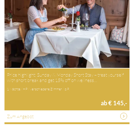
Price highlight: Sunday & Monday Short Stay – treat yourself
with short break and get 15% off on wellness…
1 Nächte / HP / verschiedene Zimmer / p.P.
ab € 145,-
Zum Angebot