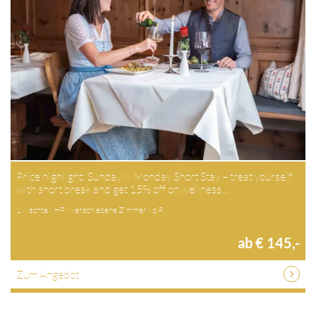
Price highlight: Sunday & Monday Short Stay – treat yourself
with short break and get 15% off on wellness…
1 Nächte / HP / verschiedene Zimmer / p.P.
ab € 145,-
Zum Angebot