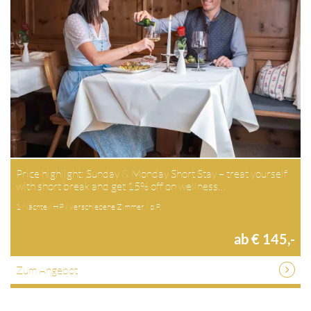
Price highlight: Sunday & Monday Short Stay – treat yourself
with short break and get 15% off on wellness…
1 Nächte / HP / verschiedene Zimmer / p.P.
ab € 145,-
Zum Angebot