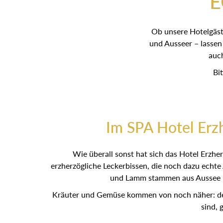
E
Ob unsere Hot
Ausseerinnen und A
Gerne bewirte
Bi
Im SPA Hotel Erz
Wie überall sonst hat sich das Hotel Erzh
erzherzögliche Leckerbissen, die noch dazu ech
Rind und Lamm stammen aus Aussee 
Kräuter und Gemüse kommen von noch näher:
angelegt si