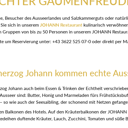
CHTER GAUMENFREUD
elgäste, Besucher des Ausseerlandes und Salzkammerguts oder 
usseer – lassen Sie sich in unserem
JOHANN Restaurant
kul
n wir auch Gruppen von bis zu 50 Personen in unserem JOHA
tte um Reservierung unter: +43 3622 525 07-0 oder direkt per Ma
herzog Johann kommen echte Auss
erzog Johann auch beim Essen & Trinken der Echtheit versch
te Ausseer sind: Butter, Honig und Marmeladen fürs Frühstück
– so wie auch der Seesaibling, der schonend mit Netzen gefan
 den Balkonen des Hotels. Auf den Kräuterbalkonen der JOHAN
nd, gedeihen duftende Kräuter, Lauch, Zucchini, Tomaten und 