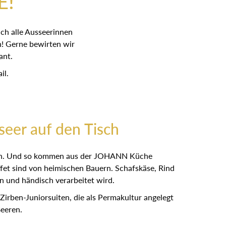
E!
natürlich alle
inarisch verwöhnen!
NN Restaurant.
il.
eer auf den Tisch
rieben. Und so kommen aus der JOHANN Küche
sbuffet sind von heimischen Bauern. Schafskäse,
gen und händisch verarbeitet wird.
N Zirben-Juniorsuiten, die als Permakultur
süße Beeren.