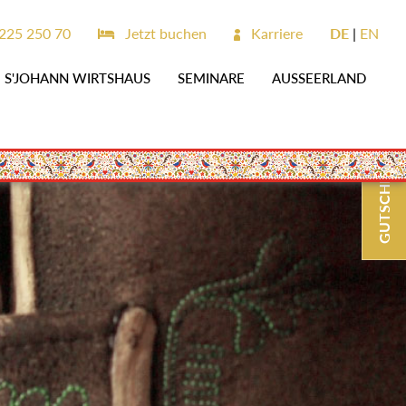
25 250 70
Jetzt buchen
Karriere
DE
EN
S'JOHANN WIRTSHAUS
SEMINARE
AUSSEERLAND
GUTSCHEINE