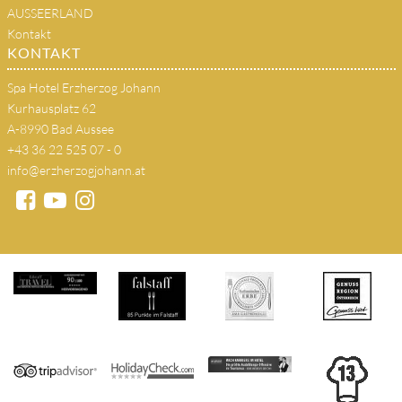
AUSSEERLAND
Kontakt
KONTAKT
Spa Hotel Erzherzog Johann
Kurhausplatz 62
A-8990 Bad Aussee
+43 36 22 525 07 - 0
info@erzherzogjohann.at