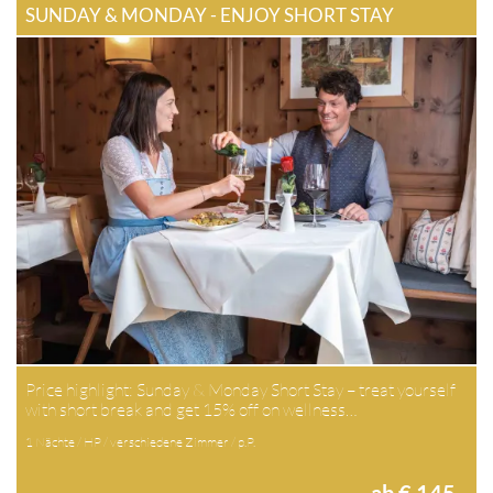
SUNDAY & MONDAY - ENJOY SHORT STAY
Price highlight: Sunday & Monday Short Stay – treat yourself
with short break and get 15% off on wellness…
1 Nächte / HP / verschiedene Zimmer / p.P.
ab € 145,-