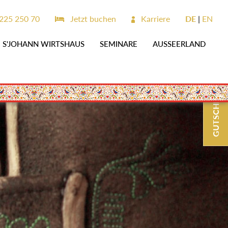
225 250 70
Jetzt buchen
Karriere
DE
EN
S'JOHANN WIRTSHAUS
SEMINARE
AUSSEERLAND
GUTSCHEINE