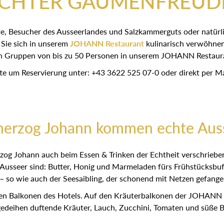
CHTER GAUMENFREUD
e, Besucher des Ausseerlandes und Salzkammerguts oder natürli
 Sie sich in unserem
JOHANN Restaurant
kulinarisch verwöhnen
h Gruppen von bis zu 50 Personen in unserem JOHANN Restaur
tte um Reservierung unter: +43 3622 525 07-0 oder direkt per Ma
herzog Johann kommen echte Auss
herzog Johann auch beim Essen & Trinken der Echtheit verschr
e Ausseer sind: Butter, Honig und Marmeladen fürs Frühstücksbuf
so wie auch der Seesaibling, der schonend mit Netzen gefangen
 Balkonen des Hotels. Auf den Kräuterbalkonen der JOHANN Zir
gedeihen duftende Kräuter, Lauch, Zucchini, Tomaten und süße 