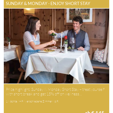
SUNDAY & MONDAY - ENJOY SHORT STAY
Price highlight: Sunday & Monday Short Stay – treat yourself
with short break and get 15% off on wellness…
1 Nächte / HP / verschiedene Zimmer / p.P.
ab € 145,-