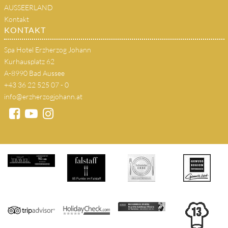
AUSSEERLAND
Kontakt
KONTAKT
Spa Hotel Erzherzog Johann
Kurhausplatz 62
A-8990 Bad Aussee
+43 36 22 525 07 - 0
info@erzherzogjohann.at